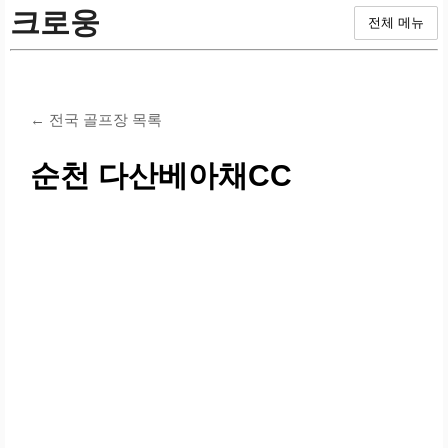
크로웅
전체 메뉴
← 전국 골프장 목록
순천 다산베아채CC