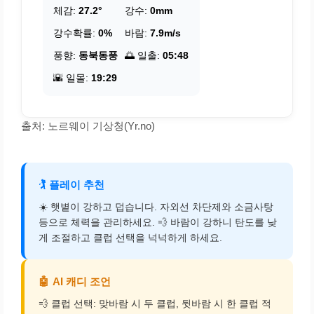
체감:
27.2°
강수:
0mm
강수확률:
0%
바람:
7.9m/s
풍향:
동북동풍
🌅 일출:
05:48
🌇 일몰:
19:29
출처: 노르웨이 기상청(Yr.no)
🏌️
플레이 추천
☀️ 햇볕이 강하고 덥습니다. 자외선 차단제와 소금사탕
등으로 체력을 관리하세요. 💨 바람이 강하니 탄도를 낮
게 조절하고 클럽 선택을 넉넉하게 하세요.
🤖
AI 캐디 조언
💨 클럽 선택: 맞바람 시 두 클럽, 뒷바람 시 한 클럽 적