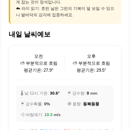
게 잡는 것이 정석입니다.
☁️ 라이 읽기: 흐린 날은 그린의 기복이 덜 보일 수 있으
니 발바닥의 감각에 집중하세요.
내일 날씨예보
오전
오후
⛅ 부분적으로 흐림
⛅ 부분적으로 흐림
평균기온: 27.9°
평균기온: 29.5°
🌡️ 낮 12시 기온:
30.6°
☔ 강수량:
0
mm
☔ 강수확률:
0%
🧭 풍향:
동북동풍
💨 바람세기:
10.3
m/s