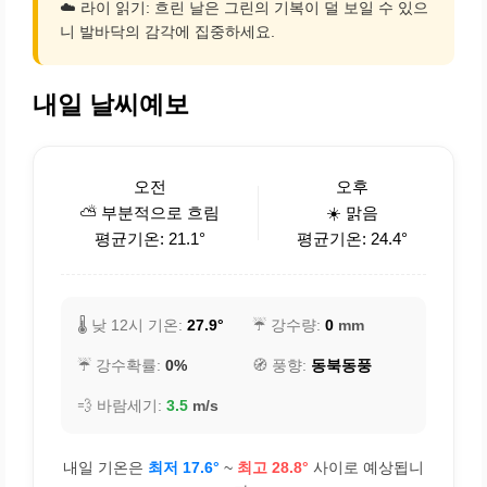
☁️ 라이 읽기: 흐린 날은 그린의 기복이 덜 보일 수 있으
니 발바닥의 감각에 집중하세요.
내일 날씨예보
오전
오후
⛅ 부분적으로 흐림
☀️ 맑음
평균기온: 21.1°
평균기온: 24.4°
🌡️ 낮 12시 기온:
27.9°
☔ 강수량:
0
mm
☔ 강수확률:
0%
🧭 풍향:
동북동풍
💨 바람세기:
3.5
m/s
내일 기온은
최저 17.6°
~
최고 28.8°
사이로 예상됩니