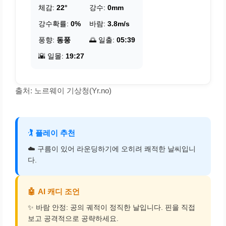
체감:
22°
강수:
0mm
강수확률:
0%
바람:
3.8m/s
풍향:
동풍
🌅 일출:
05:39
🌇 일몰:
19:27
출처: 노르웨이 기상청(Yr.no)
🏌️
플레이 추천
☁️ 구름이 있어 라운딩하기에 오히려 쾌적한 날씨입니
다.
🤖
AI 캐디 조언
✨ 바람 안정: 공의 궤적이 정직한 날입니다. 핀을 직접
보고 공격적으로 공략하세요.