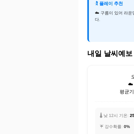
🏌️
플레이 추천
☁️ 구름이 있어 라
다.
내일 날씨예보
☁
평균기온
🌡️ 낮 12시 기온:
25
☔ 강수확률:
0%