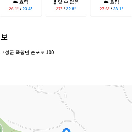
☁️ 흐림
🌡️ 알 수 없음
☁️ 흐림
26.1°
/
23.4°
27°
/
22.8°
27.6°
/
23.1°
정보
고성군 죽왕면 순포로 188