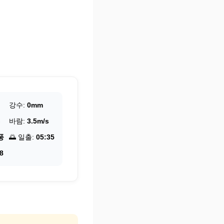
강수:
0mm
바람:
3.5m/s
풍
🌅 일출:
05:35
8