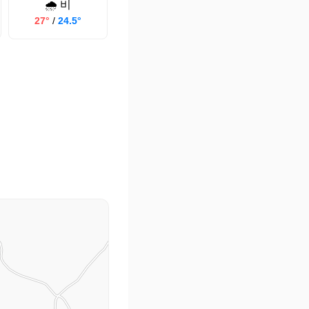
🌧️ 비
27°
/
24.5°