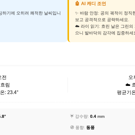
🤖
AI 캐디 조언
운딩하기에 오히려 쾌적한 날씨입니
✨ 바람 안정: 공의 궤적이 정직
보고 공격적으로 공략하세요.
☁️ 라이 읽기: 흐린 날은 그린의
으니 발바닥의 감각에 집중하세
오전
오
️ 흐림
☁️ 
: 23.4°
평균기온: 
.8°
☔ 강수량:
0.4
mm
🧭 풍향:
동풍