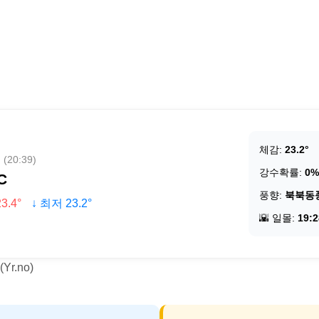
체감:
23.2°
20:39)
강수확률:
0%
C
풍향:
북북동
3.4°
↓ 최저 23.2°
🌇 일몰:
19:2
r.no)