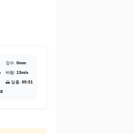
강수:
0mm
%
바람:
13m/s
🌅 일출:
05:51
28