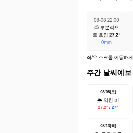
08-08 22:00
⛅ 부분적으
로 흐림
27.2°
0mm
좌/우 스크롤 이동하게
주간 날씨예보
08/08(토)
🌦️ 약한 비
27.2°
/
27°
08/13(목)