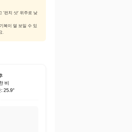
 '펀치 샷' 위주로 낮
 기복이 덜 보일 수 있
요.
후
약한 비
25.9°