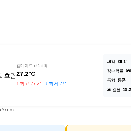
체감:
26.1°
업데이트 (21:56)
강수확률:
0
27.2°C
로 흐림
풍향:
동풍
↑ 최고 27.2°
↓ 최저 27°
🌇 일몰:
19:
r.no)