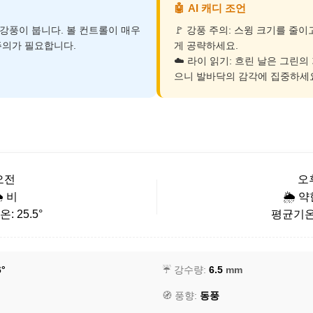
🤖
AI 캐디 조언
의 강풍이 붑니다. 볼 컨트롤이 매우
🚩 강풍 주의: 스윙 크기를 줄이고
주의가 필요합니다.
게 공략하세요.
☁️ 라이 읽기: 흐린 날은 그린의
으니 발바닥의 감각에 집중하세
오전
오
️ 비
🌦️ 
: 25.5°
평균기온: 
6°
☔ 강수량:
6.5
mm
🧭 풍향:
동풍