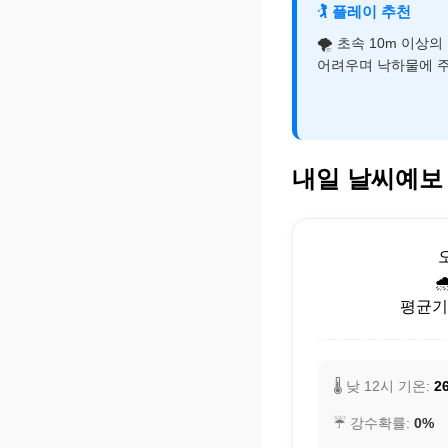
🏌️
플레이 추천
🌪️ 초속 10m 이상
어려우며 낙하물에 
내일 날씨예보

평균기온
🌡️ 낮 12시 기온:
2
☔ 강수확률:
0%