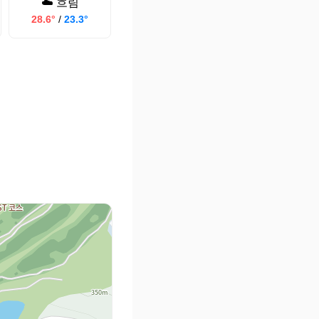
☁️ 흐림
28.6°
/
23.3°