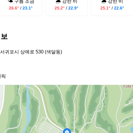
🌤️ 구름 조금
🌧️ 강한 비
🌧️ 강한 비
26.6°
/
23.1°
25.2°
/
22.9°
25.1°
/
22.6°
정보
서귀포시 상예로 530 (색달동)
블릭