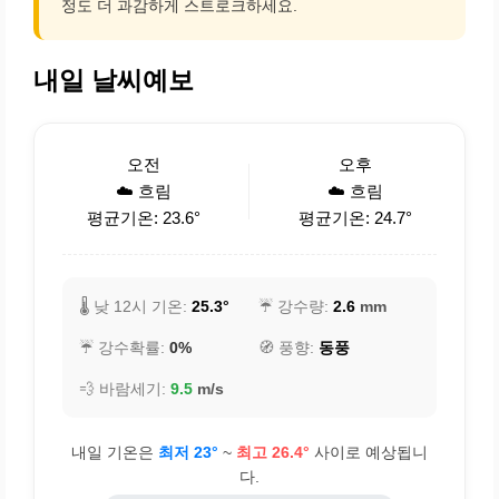
정도 더 과감하게 스트로크하세요.
내일 날씨예보
오전
오후
☁️ 흐림
☁️ 흐림
평균기온: 23.6°
평균기온: 24.7°
🌡️ 낮 12시 기온:
25.3°
☔ 강수량:
2.6
mm
☔ 강수확률:
0%
🧭 풍향:
동풍
💨 바람세기:
9.5
m/s
내일 기온은
최저 23°
~
최고 26.4°
사이로 예상됩니
다.