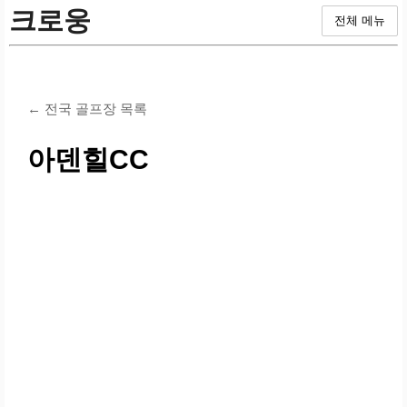
크로웅
전체 메뉴
← 전국 골프장 목록
아덴힐CC