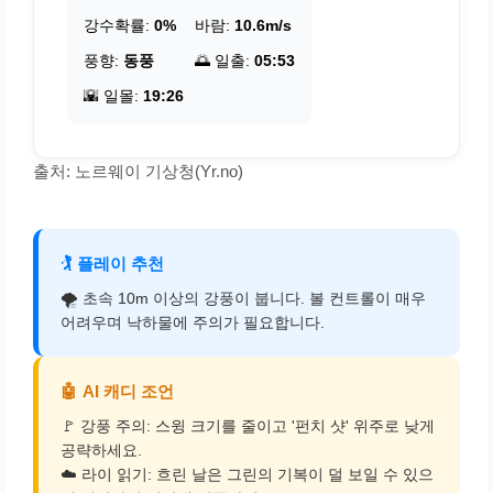
강수확률:
0%
바람:
10.6m/s
풍향:
동풍
🌅 일출:
05:53
🌇 일몰:
19:26
출처: 노르웨이 기상청(Yr.no)
🏌️
플레이 추천
🌪️ 초속 10m 이상의 강풍이 붑니다. 볼 컨트롤이 매우
어려우며 낙하물에 주의가 필요합니다.
🤖
AI 캐디 조언
🚩 강풍 주의: 스윙 크기를 줄이고 '펀치 샷' 위주로 낮게
공략하세요.
☁️ 라이 읽기: 흐린 날은 그린의 기복이 덜 보일 수 있으