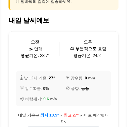
니 발바닥의 감각에 집중하세요.
내일 날씨예보
오전
오후
🌫️ 안개
⛅ 부분적으로 흐림
평균기온: 23.7°
평균기온: 24.2°
🌡️ 낮 12시 기온:
27°
☔ 강수량:
0
mm
☔ 강수확률:
0%
🧭 풍향:
동풍
💨 바람세기:
9.6
m/s
내일 기온은
최저 19.5°
~
최고 27°
사이로 예상됩니
다.