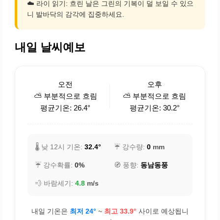
☁️ 라이 읽기: 흐린 날은 그린의 기복이 덜 보일 수 있으
니 발바닥의 감각에 집중하세요.
내일 날씨예보
오전
오후
⛅ 부분적으로 흐림
⛅ 부분적으로 흐림
평균기온: 26.4°
평균기온: 30.2°
🌡️ 낮 12시 기온:
32.4°
☔ 강수량:
0
mm
☔ 강수확률:
0%
🧭 풍향:
동남동풍
💨 바람세기:
4.8
m/s
내일 기온은
최저 24°
~
최고 33.9°
사이로 예상됩니