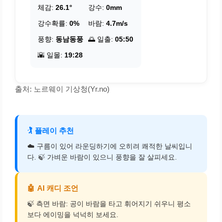
체감:
26.1°
강수:
0mm
강수확률:
0%
바람:
4.7m/s
풍향:
동남동풍
🌅 일출:
05:50
🌇 일몰:
19:28
출처: 노르웨이 기상청(Yr.no)
🏌️
플레이 추천
☁️ 구름이 있어 라운딩하기에 오히려 쾌적한 날씨입니
다. 🍃 가벼운 바람이 있으니 풍향을 잘 살피세요.
🤖
AI 캐디 조언
🍃 측면 바람: 공이 바람을 타고 휘어지기 쉬우니 평소
보다 에이밍을 넉넉히 보세요.