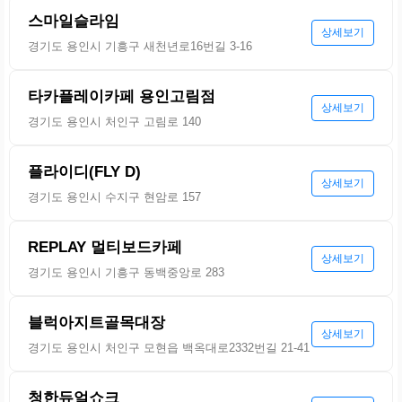
스마일슬라임
상세보기
경기도 용인시 기흥구 새천년로16번길 3-16
타카플레이카페 용인고림점
상세보기
경기도 용인시 처인구 고림로 140
플라이디(FLY D)
상세보기
경기도 용인시 수지구 현암로 157
REPLAY 멀티보드카페
상세보기
경기도 용인시 기흥구 동백중앙로 283
블럭아지트골목대장
상세보기
경기도 용인시 처인구 모현읍 백옥대로2332번길 21-41
청한듀얼쇼크