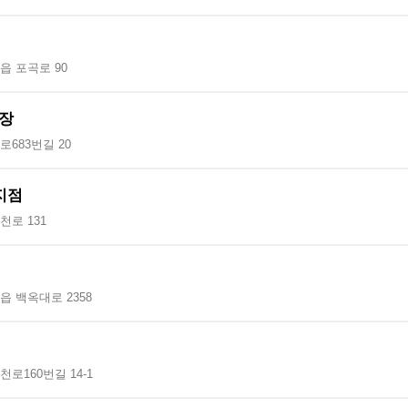
읍 포곡로 90
장
683번길 20
지점
로 131
 백옥대로 2358
로160번길 14-1