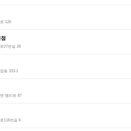
 126
역점
27번길 28
동 333-1
면 맹리로 87
116번길 6