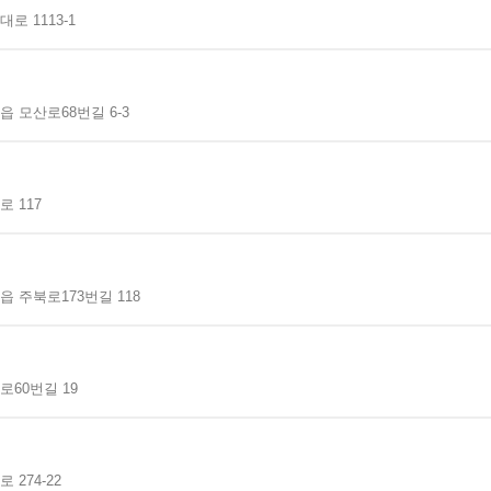
로 1113-1
 모산로68번길 6-3
 117
 주북로173번길 118
60번길 19
274-22