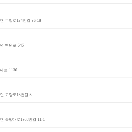
 두창로174번길 76-18
 백원로 545
로 1136
면 고당로15번길 5
 죽양대로1763번길 11-1