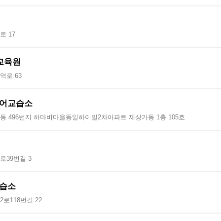
 17
교육원
역로 63
 영어교습소
동 496번지 하마비마을동일하이빌2차아파트 제상가동 1층 105호
로39번길 3
습소
로118번길 22