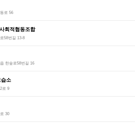
동로 56
사회적협동조합
58번길 13-8
읍 한숲로58번길 16
교습소
로 9
 30