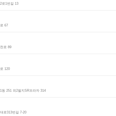
로1번길 13
 67
천로 89
 120
동 251 외2필지SR프라자 314
로313번길 7-20