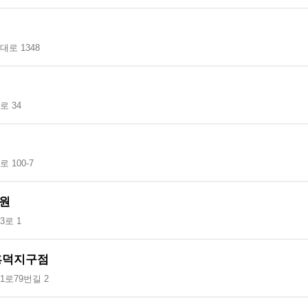
로 1348
 34
 100-7
원
로 1
흥덕지구점
로79번길 2