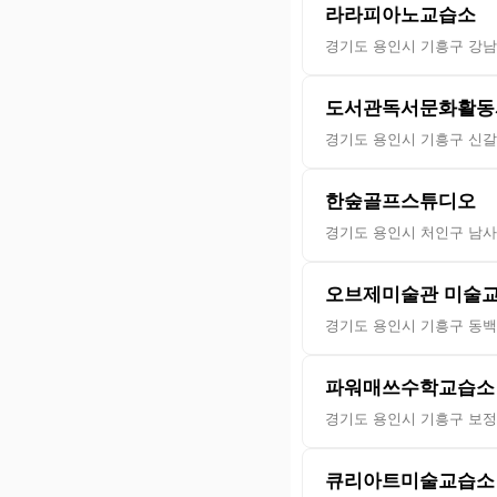
라라피아노교습소
경기도 용인시 기흥구 강남
도서관독서문화활동
경기도 용인시 기흥구 신갈로
한숲골프스튜디오
경기도 용인시 처인구 남사
오브제미술관 미술
경기도 용인시 기흥구 동백2
파워매쓰수학교습소
경기도 용인시 기흥구 보정로
큐리아트미술교습소