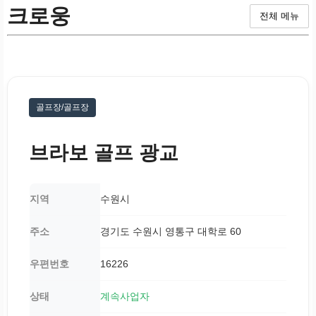
크로웅
전체 메뉴
골프장/골프장
브라보 골프 광교
지역
수원시
주소
경기도 수원시 영통구 대학로 60
우편번호
16226
상태
계속사업자