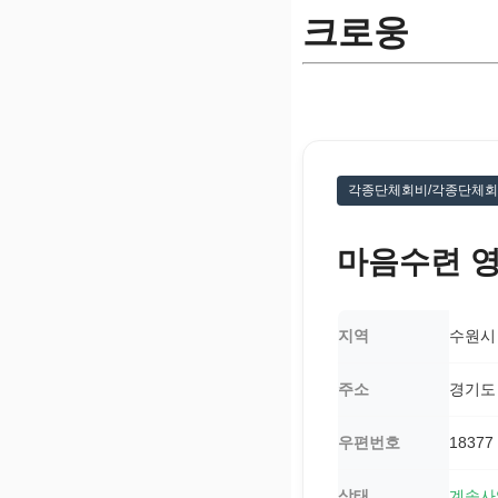
크로웅
각종단체회비/각종단체
마음수련 
지역
수원시
주소
경기도
우편번호
18377
상태
계속사