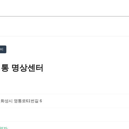
회비
영통 명상센터
 화성시 영통로61번길 6
업자